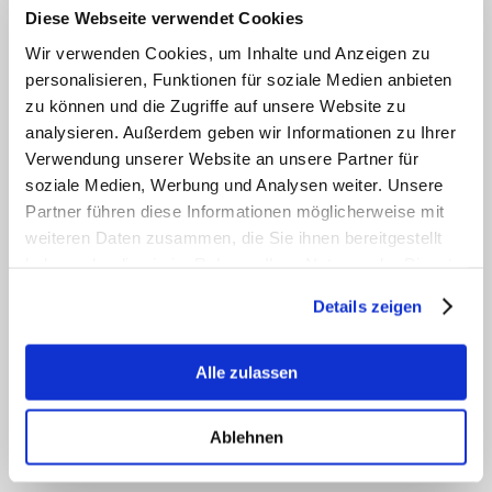
Diese Webseite verwendet Cookies
Schritt 2 – Heizkesseltausch
Um die Energiekosten noch weiter zu reduzieren,
Wir verwenden Cookies, um Inhalte und Anzeigen zu
tauschen Sie Ihren Kessel aus. Entscheiden Sie sich
personalisieren, Funktionen für soziale Medien anbieten
dabei für einen günstigen Energieträger wie z. B.
zu können und die Zugriffe auf unsere Website zu
Holzpellets oder Gas.
analysieren. Außerdem geben wir Informationen zu Ihrer
Verwendung unserer Website an unsere Partner für
soziale Medien, Werbung und Analysen weiter. Unsere
Schritt 3 – Der Kombispeicher
Partner führen diese Informationen möglicherweise mit
Ein kombinierter Speicher für die Heizung und das
weiteren Daten zusammen, die Sie ihnen bereitgestellt
Warmwasser mit frischem hygienisch erzeugtem Wasser
haben oder die sie im Rahmen Ihrer Nutzung der Dienste
rundet das perfekte Paradigma-System ab.
gesammelt haben.
Details zeigen
Einzigartig
Dank des wasserbasierten Betriebs lässt sich das
Alle zulassen
AquaSolar System einfach und schnell an Ihre Heizung
anschließen, in der Regel ist kein Speichertausch nötig,
es ist flexibel einsetzbar und passt sich Ihren finanziellen
Ablehnen
Möglichkeiten an.