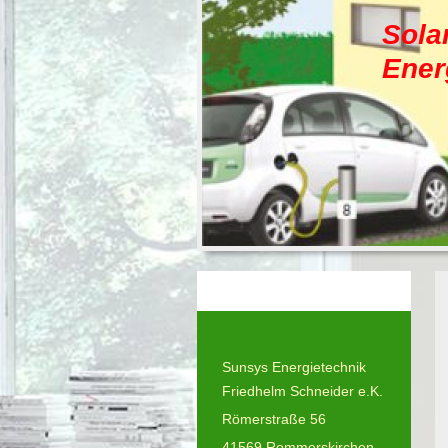
Sola
Ener
Sunsys Energietechnik
Friedhelm Schneider e.K.
Römerstraße
56
41569
Rommerskirchen