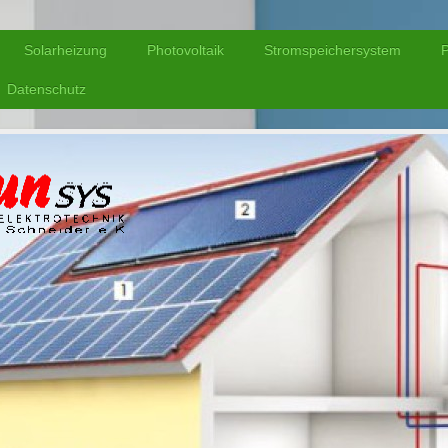
Solarheizung
Photovoltaik
Stromspeichersystem
P
Datenschutz