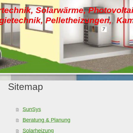
rtechnik, Solarwärme, Photovoltai
gietechnik, Pelletheizungen, Ka
Sitemap
SunSys
Beratung & Planung
Solarheizung