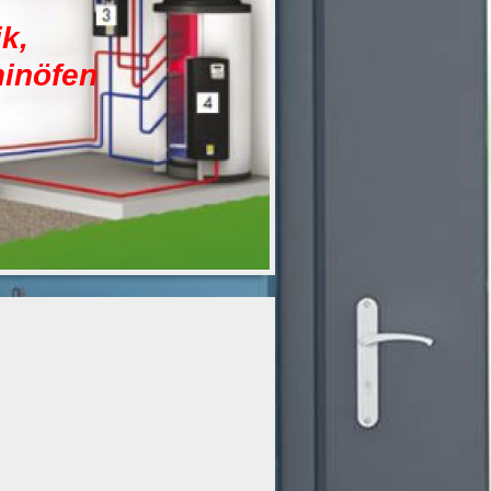
k,
minöfen